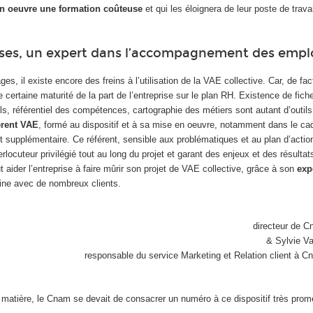
en oeuvre une formation coûteuse
et qui les éloignera de leur poste de trava
ses, un expert dans l’accompagnement des empl
s, il existe encore des freins à l’utilisation de la VAE collective. Car, de fac
certaine maturité de la part de l’entreprise sur le plan RH. Existence de fich
ls, référentiel des compétences, cartographie des métiers sont autant d’outils 
érent VAE
, formé au dispositif et à sa mise en oeuvre, notamment dans le cad
ut supplémentaire. Ce référent, sensible aux problématiques et au plan d’actio
terlocuteur privilégié tout au long du projet et garant des enjeux et des résult
 aider l’entreprise à faire mûrir son projet de VAE collective, grâce à son
exp
ne avec de nombreux clients.
directeur de C
& Sylvie V
responsable du service Marketing et Relation client à C
la matière, le Cnam se devait de consacrer un numéro à ce dispositif très pr