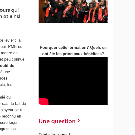
cours qui
 et ainsi
e levier : la
yeur. PME ou
Pourquoi cette formation? Quels en
a mettre en
ont été les principaux bénéfices?
e et peu connue
e
outil de
isé une
nces
ble, les
rié qui
 cas, le fait de
mployeur peut
me reconnu en
Une question ?
leure façon
ogression
Contactez-nous !