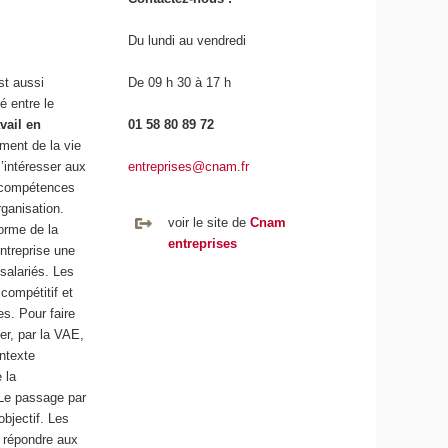
Du lundi au vendredi
st aussi
De 09 h 30 à 17 h
é entre le
vail en
01 58 80 89 72
ment de la vie
s’intéresser aux
entreprises@cnam.fr
s compétences
rganisation.
voir le site de
Cnam
forme de la
entreprises
entreprise une
 salariés. Les
 compétitif et
es. Pour faire
er, par la VAE,
ontexte
 la
 Le passage par
objectif. Les
, répondre aux