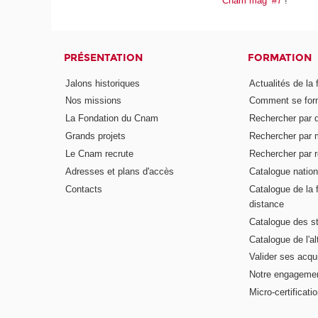
Cnam mag’ #7
!
PRÉSENTATION
FORMATION
Jalons historiques
Actualités de la 
Nos missions
Comment se form
La Fondation du Cnam
Rechercher par d
Grands projets
Rechercher par 
Le Cnam recrute
Rechercher par r
Adresses et plans d'accès
Catalogue nation
Contacts
Catalogue de la 
distance
Catalogue des s
Catalogue de l'a
Valider ses acqu
Notre engagemen
Micro-certificati