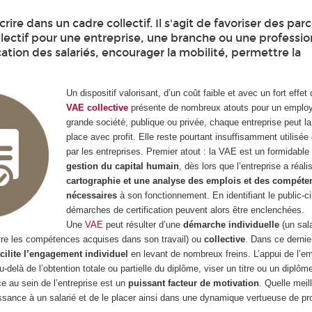
rire dans un cadre collectif. Il s'agit de favoriser des par
llectif pour une entreprise, une branche ou une profession
fication des salariés, encourager la mobilité, permettre la
Un dispositif valorisant, d’un coût faible et avec un fort effet d
VAE collective
présente de nombreux atouts pour un emplo
grande société, publique ou privée, chaque entreprise peut l
place avec profit. Elle reste pourtant insuffisamment utilisé
par les entreprises. Premier atout : la VAE est un formidabl
gestion du capital humain
, dès lors que l’entreprise a réal
cartographie et une analyse des emplois et des compéte
nécessaires
à son fonctionnement. En identifiant le public-ci
démarches de certification peuvent alors être enclenchées.
Une
VAE
peut résulter d’une
démarche individuelle
(un sala
ître les compétences acquises dans son travail) ou
collective
. Dans ce dernier
acilite l’engagement individuel
en levant de nombreux freins. L’appui de l’e
u-delà de l’obtention totale ou partielle du diplôme, viser un titre ou un diplô
e au sein de l’entreprise est un
puissant facteur de motivation
. Quelle meil
ssance à un salarié et de le placer ainsi dans une dynamique vertueuse de pr