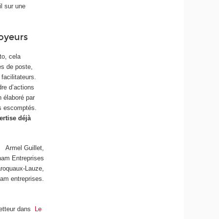
il sur une
oyeurs
to, cela
es de poste,
facilitateurs.
re d’actions
n élaboré par
ats escomptés.
ertise déjà
Armel Guillet,
nam Entreprises
aroquaux-Lauze,
nam entreprises.
ometteur dans
Le