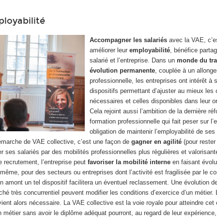
ployabilité
Accompagner les salariés
avec la VAE, c’e
améliorer leur
employabilité
, bénéfice partag
salarié et l’entreprise. Dans un
monde du tra
évolution permanente
, couplée à un allonge
professionnelle, les entreprises ont intérêt à 
dispositifs permettant d’ajuster au mieux le
nécessaires et celles disponibles dans leur o
Cela rejoint aussi l’ambition de la dernière ré
formation professionnelle qui fait peser sur l’
obligation de maintenir l’employabilité de ses
démarche de VAE collective, c’est une façon de
gagner en agilité
(pour rester
er ses salariés par des mobilités professionnelles plus régulières et valorisant
de recrutement, l’entreprise peut
favoriser la mobilité interne
en faisant évolu
 même, pour des secteurs ou entreprises dont l’activité est fragilisée par le c
amont un tel dispositif facilitera un éventuel reclassement. Une évolution de
hé très concurrentiel peuvent modifier les conditions d’exercice d’un métier.
ent alors nécessaire. La VAE collective est la voie royale pour atteindre cet 
n métier sans avoir le diplôme adéquat pourront, au regard de leur expérience