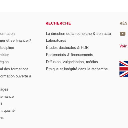
RECHERCHE
RÉS
formation
La direction de la recherche & son actu
er et se financer?
Laboratoires
Voir 
iscipline
Études doctorales & HDR
métier
Partenariats & financements
égion
Diffusion, vulgarisation, médias
al des formations
Ethique et intégrité dans la recherche
formation ouverte à
tages
lternance
is
t qualité
ons