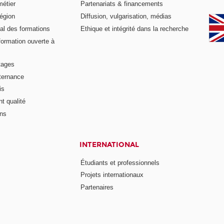
métier
Partenariats & financements
égion
Diffusion, vulgarisation, médias
al des formations
Ethique et intégrité dans la recherche
formation ouverte à
tages
lternance
is
t qualité
ons
INTERNATIONAL
Étudiants et professionnels
Projets internationaux
Partenaires