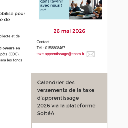
obilisé pour
re de
26 mai 2026
ollecte et de
Contact
Tél.: 0158808467
ployeurs en
taxe.apprentissage@cnam.fr
épôts (CDC).
sera les fonds
Calendrier des
versements de la taxe
d'apprentissage
2026 via la plateforme
SoltéA