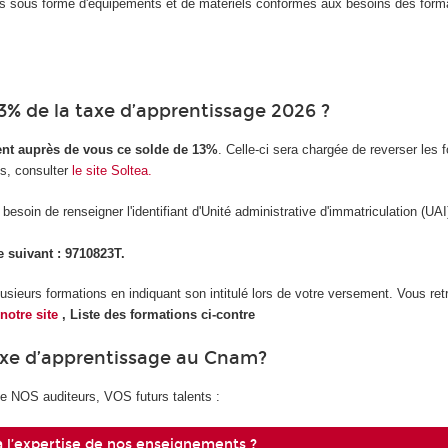
s sous forme d'équipements et de matériels conformes aux besoins des format
% de la taxe d’apprentissage 2026 ?
ment auprès de vous ce solde de 13%
. Celle-ci sera chargée de reverser les 
ns, consulter
le site Soltea.
esoin de renseigner l'identifiant d'Unité administrative d'immatriculation (UAI
 suivant : 9710823T.
plusieurs formations en indiquant son intitulé lors de votre versement. Vous r
 notre site
, Liste des formations ci-contre
taxe d’apprentissage au Cnam?
de NOS auditeurs, VOS futurs talents :
à l’expertise de nos enseignements ?