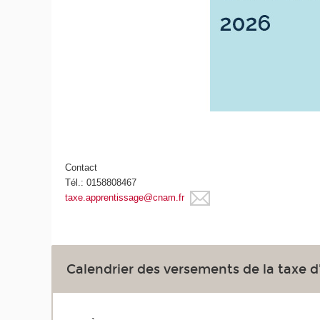
Contact
Tél.: 0158808467
taxe.apprentissage@cnam.fr
Calendrier des versements de la taxe d