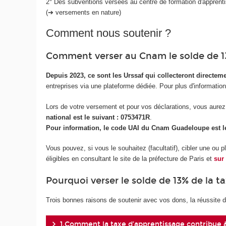
2° Des subventions versées au centre de formation d'apprenti
(➔ versements en nature)
Comment nous soutenir ?
Comment verser au Cnam le solde de 13
Depuis 2023, ce sont les Urssaf qui collecteront directe
entreprises via une plateforme dédiée. Pour plus d'informatio
Lors de votre versement et pour vos déclarations, vous aurez b
national est le suivant : 0753471R
.
Pour information, le code UAI du Cnam Guadeloupe est le
Vous pouvez, si vous le souhaitez (facultatif), cibler une ou 
éligibles en consultant le site de la préfecture de Paris et
sur
Pourquoi verser le solde de 13% de la 
Trois bonnes raisons de soutenir avec vos dons, la réussite 
1.Comment la taxe d’apprentissage contribue 