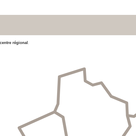
 centre régional
.