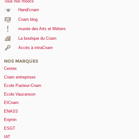
Tous nos moocs
Handi'cnam
Cnam blog
musée des Arts et Métiers
La boutique du Cnam
Accès à intraCnam
NOS MARQUES
Cestes
Cnam entreprises
Ecole Pasteur-Cnam
Ecole Vaucanson
EICnam
ENASS
Enjmin
ESGT
IAT