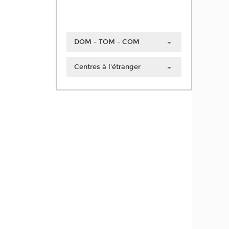
DOM - TOM - COM
Guadeloupe
Centres à l'étranger
Guyane
Chine
Martinique
Côte d'Ivoire
Mayotte
Liban
La Réunion
Maroc
Nouvelle-Calédonie
Polynésie française