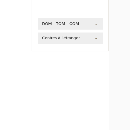
DOM - TOM - COM
Guadeloupe
Centres à l'étranger
Guyane
Chine
Martinique
Côte d'Ivoire
Mayotte
Liban
La Réunion
Maroc
Nouvelle-Calédonie
Polynésie française