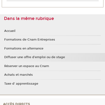
Chine
Martinique
Côte d'Ivoire
Mayotte
Dans la même rubrique
Liban
La Réunion
Maroc
Nouvelle-Calédonie
Accueil
Polynésie française
Formations de Cnam Entreprises
Formations en alternance
Diffuser une offre d'emploi ou de stage
Réserver un espace au Cnam
Achats et marchés
Taxe d' apprentissage
ACCÈS DIRECTS