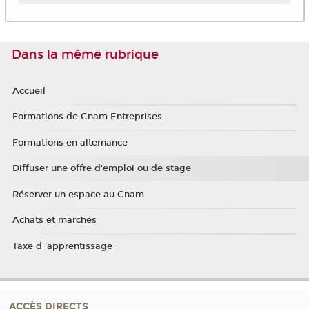
Chine
Martinique
Côte d'Ivoire
Mayotte
Dans la même rubrique
Liban
La Réunion
Maroc
Nouvelle-Calédonie
Accueil
Polynésie française
Formations de Cnam Entreprises
Formations en alternance
Diffuser une offre d'emploi ou de stage
Réserver un espace au Cnam
Achats et marchés
Taxe d' apprentissage
ACCÈS DIRECTS